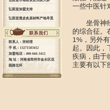
弘医堂市场前景及消费人群
一些中医针
弘医堂加盟支持
弘医堂透皮灸原材料产地寻觅
坐骨神经痛
的综合征。
之旅全记录
1%，另外
联系人：宋经理
起。因此，
手 机：13271583412
加盟电话：400-666-3412
疾病，由于
地 址：河南省郑州市金水区花
主要有以
园路北环