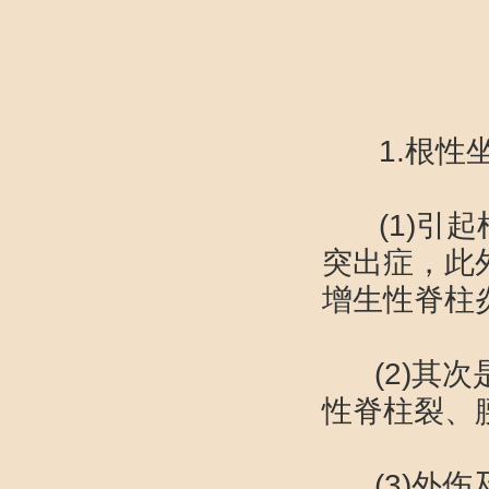
1.根性
(1)引起
突出症，此
增生性脊柱
(2)其次
性脊柱裂、
(3)外伤