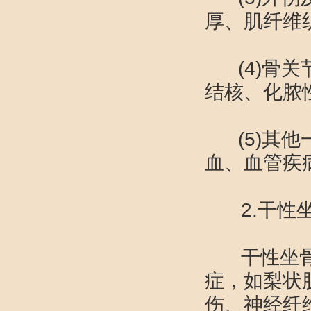
厚、肌纤维
(4)骨关
结核、化脓
(5)其他
血、血管
2.干性
干性坐骨神
症，如梨状
伤、神经纤