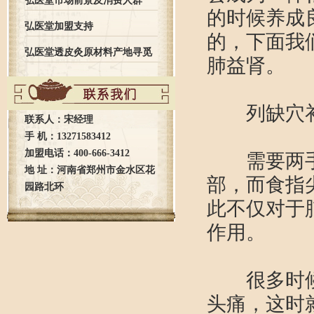
弘医堂市场前景及消费人群
的时候养成
弘医堂加盟支持
的，下面我
弘医堂透皮灸原材料产地寻觅
肺益肾。
之旅全记录
列缺穴
联系人：宋经理
手 机：13271583412
加盟电话：400-666-3412
需要两手虎
地 址：河南省郑州市金水区花
部，而食指
园路北环
此不仅对于
作用。
很多时候，
头痛，这时