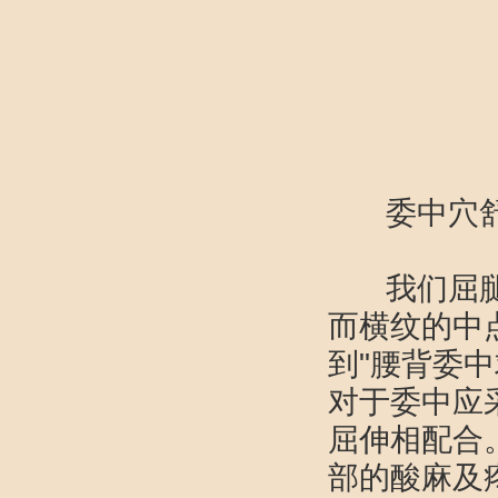
委中穴
我们屈腿时
而横纹的中
到"腰背委
对于委中应
屈伸相配合
部的酸麻及