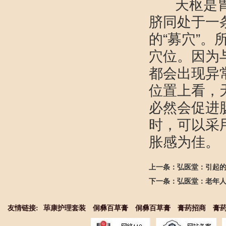
天枢是胃经
脐同处于一
的“募穴”
穴位。因为
都会出现异
位置上看，
必然会促进
时，可以采
胀感为佳。
上一条：
弘医堂：引起
下一条：
弘医堂：老年
友情链接:
荜康护理套装
侗彝百草膏
侗彝百草膏
膏药招商
膏