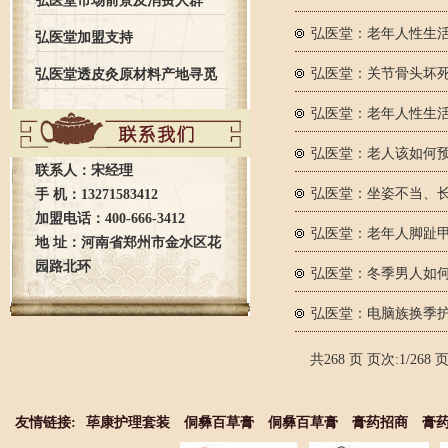
弘医堂市场前景及消费人群
弘医堂：老年人性生
弘医堂加盟支持
弘医堂：关节骨头坏
弘医堂透皮灸原材料产地寻觅
弘医堂：老年人性生
之旅全记录
弘医堂：老人该如何
联系人：宋经理
弘医堂：坐姿不当、
手 机：13271583412
加盟电话：400-666-3412
弘医堂：老年人脚趾
地 址：河南省郑州市金水区花
园路北环
弘医堂：冬季男人如
弘医堂：电脑族换季护
共268 页 页次:1/268 
友情链接:
荜康护理套装
侗彝百草膏
侗彝百草膏
膏药招商
膏